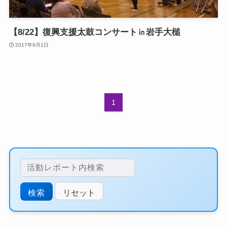
【8/22】復興支援太鼓コンサート㏌岩手大槌
2017年9月1日
1
リセット